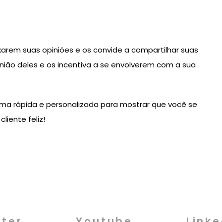
xarem suas opiniões e os convide a compartilhar suas
inião deles e os incentiva a se envolverem com a sua
a rápida e personalizada para mostrar que você se
liente feliz!
tter
Youtube
Linke