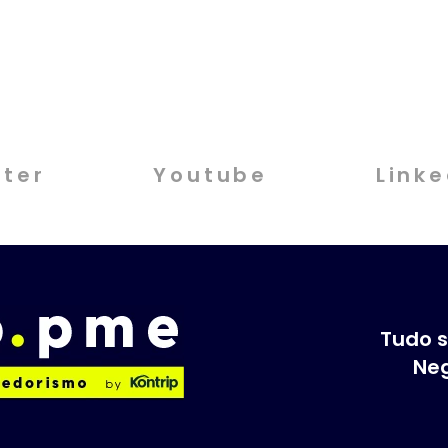
tter
Youtube
Linke
Tudo s
Neg